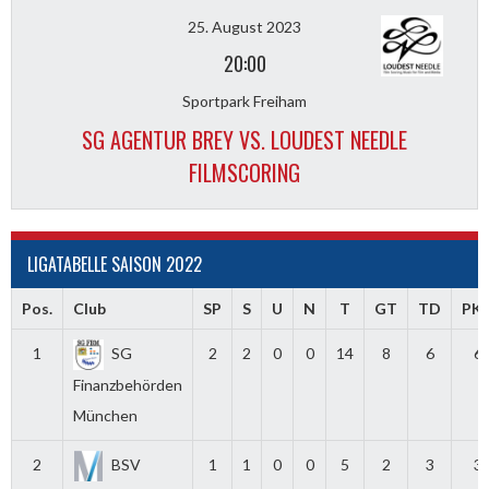
25. August 2023
20:00
Sportpark Freiham
SG AGENTUR BREY VS. LOUDEST NEEDLE
FILMSCORING
LIGATABELLE SAISON 2022
Pos.
Club
SP
S
U
N
T
GT
TD
PK
1
SG
2
2
0
0
14
8
6
6
Finanzbehörden
München
2
BSV
1
1
0
0
5
2
3
3