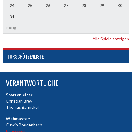
24
25
26
27
28
29
30
31
« Aug.
Alle Spiele anzeigen
TORSCHÜTZENLISTE
VERANTWORTLICHE
Spartenleiter:
Christian Brey
Thomas Barnickel
Webmaster:
Oswin Breidenbach
Impressum