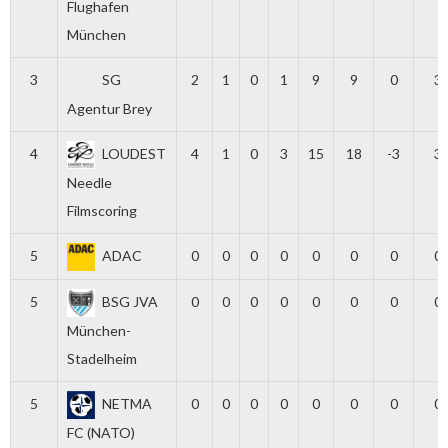
Flughafen
München
3
SG
2
1
0
1
9
9
0
3
Agentur Brey
4
LOUDEST
4
1
0
3
15
18
-3
3
Needle
Filmscoring
5
ADAC
0
0
0
0
0
0
0
0
5
BSG JVA
0
0
0
0
0
0
0
0
München-
Stadelheim
5
NETMA
0
0
0
0
0
0
0
0
FC (NATO)