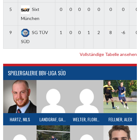
5
Sixt
0
0
0
0
0
0
0
0
München
9
SG TÜV
1
0
0
1
2
8
-6
0
SÜD
Vollständige Tabelle ansehen
SPIELERGALERIE BBV-LIGA SÜD
HARTZ, NILS
LANDGRAF, GABRIEL
WELTER, FLORIAN
FELLNER, ALEX