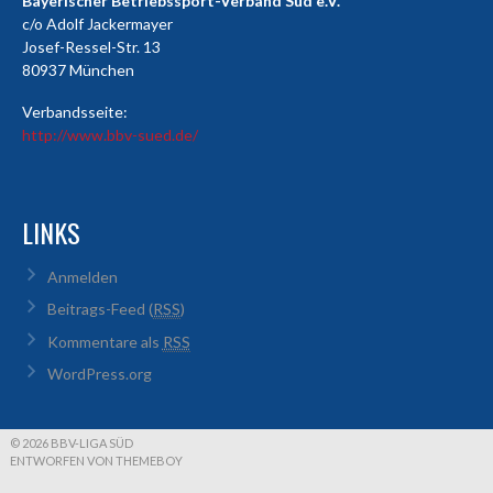
Bayerischer Betriebssport-Verband Süd e.V.
c/o Adolf Jackermayer
Josef-Ressel-Str. 13
80937 München
Verbandsseite:
http://www.bbv-sued.de/
LINKS
Anmelden
Beitrags-Feed (
RSS
)
Kommentare als
RSS
WordPress.org
© 2026 BBV-LIGA SÜD
ENTWORFEN VON THEMEBOY