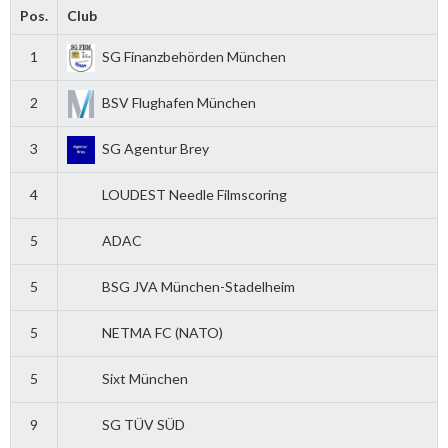
Pos.
Club
1
SG Finanzbehörden München
2
BSV Flughafen München
3
SG Agentur Brey
4
LOUDEST Needle Filmscoring
5
ADAC
5
BSG JVA München-Stadelheim
5
NETMA FC (NATO)
5
Sixt München
9
SG TÜV SÜD