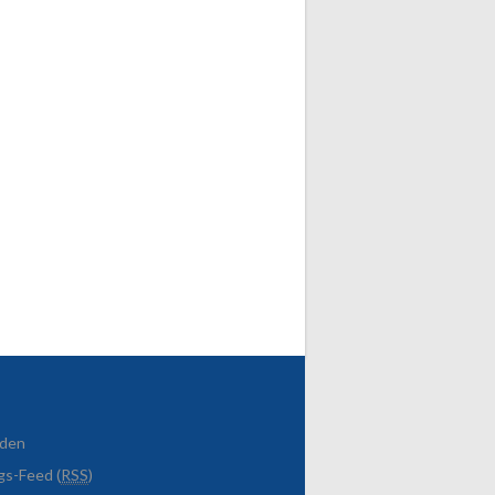
den
gs-Feed (
RSS
)