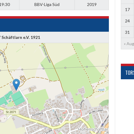
19:30
BBV-Liga Süd
2019
17
24
31
 Schäftlarn e.V. 1921
« Aug
TOR