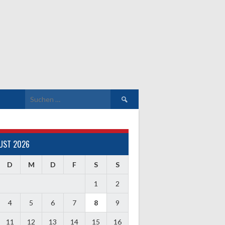
Suchen
nach:
UST 2026
D
M
D
F
S
S
1
2
4
5
6
7
8
9
11
12
13
14
15
16