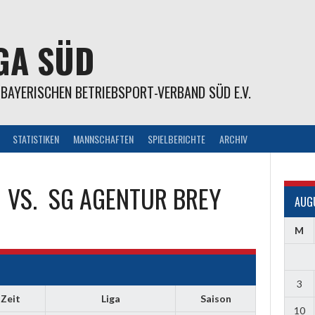
GA SÜD
S BAYERISCHEN BETRIEBSPORT-VERBAND SÜD E.V.
STATISTIKEN
MANNSCHAFTEN
SPIELBERICHTE
ARCHIV
VS.
SG AGENTUR BREY
AUG
M
3
Zeit
Liga
Saison
10