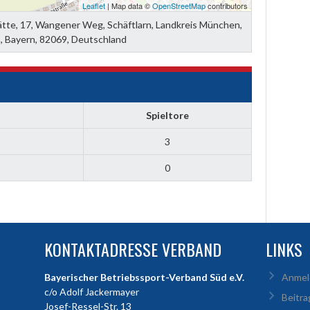
Leaflet
| Map data ©
OpenStreetMap
contributors
ätte, 17, Wangener Weg, Schäftlarn, Landkreis München,
 Bayern, 82069, Deutschland
Spieltore
3
0
KONTAKTADRESSE VERBAND
LINKS
Bayerischer Betriebssport-Verband Süd e.V.
Anmel
c/o Adolf Jackermayer
Beitra
Josef-Ressel-Str. 13