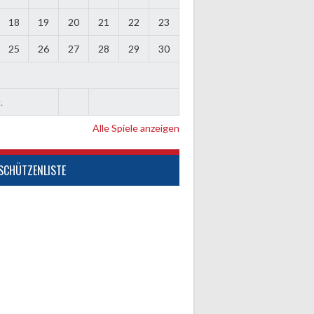
18
19
20
21
22
23
25
26
27
28
29
30
.
Alle Spiele anzeigen
SCHÜTZENLISTE